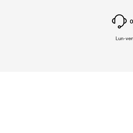
0
Lun-ven