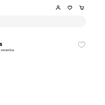
s
n ceramica