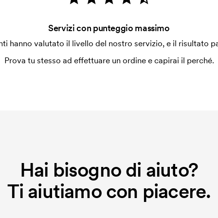
duali?
Servizi con punteggio massimo
enti hanno valutato il livello del nostro servizio, e il risultato p
vastoviglie?
sistono al lavaggio in lavastoviglie.
Prova tu stesso ad effettuare un ordine e capirai il perché.
mande su una specifica tazza.
e per le varie tazze?
po di stampa è adatto per le relative
ó essere molto diversa.
ilizza al momento della stampa.
ore da stampare. Se ripeti lo stesso
Hai bisogno di aiuto?
Ti aiutiamo con piacere.