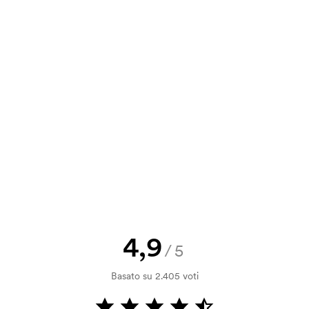
,77
3,51
3,30
3,03
va, puoi inviare il tuo ordine a
,02
4,68
4,40
4,03
a e il nostro preventivo prima che
a bozza di stampa? Inviaci il tuo logo
a.
la verifica della solvibilità. La
ssibile pagare con carta.
4,9
/5
insolite?
nfezionate in scatole da 36 pezzi.
Basato su 2.405 voti
no sempre essere fornite in un numero