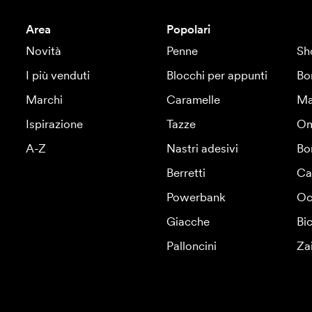
Area
Popolari
Novità
Penne
Sh
I più venduti
Blocchi per appunti
Bo
Marchi
Caramelle
Ma
Ispirazione
Tazze
Om
A-Z
Nastri adesivi
Bo
Berretti
Ca
Powerbank
Oc
Giacche
Bic
Palloncini
Za