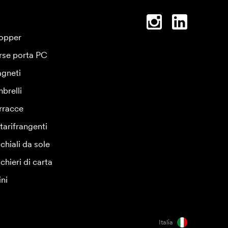
opper
rse porta PC
gneti
brelli
rracce
tarifrangenti
chiali da sole
chieri di carta
ini
Italia