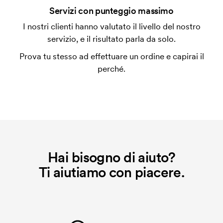
Che cos'è l'impianto stampa?
Servizi con punteggio massimo
L'impianto stampa è un tipo di impianto che si
I nostri clienti hanno valutato il livello del nostro
utilizza al momento della stampa. Dobbiamo creare
servizio, e il risultato parla da solo.
un impianto stampa per ogni colore da stampare. Se
Prova tu stesso ad effettuare un ordine e capirai il
ripeti lo stesso ordine, questo costo non viene più
perché.
applicato.
Che cos'è il costo iniziale?
Per alcuni prodotti si applica un costo iniziale per la
personalizzazione. Il costo iniziale è necessario per
coprire le spese del setup iniziale. Questo costo si
applica anche se ripeti lo stesso ordine.
Hai bisogno di aiuto?
Ti aiutiamo con piacere.