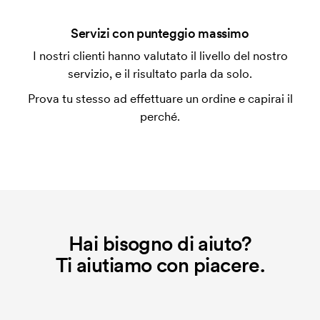
Che cos'è l'impianto stampa?
Servizi con punteggio massimo
L'impianto stampa è un tipo di impianto che si
I nostri clienti hanno valutato il livello del nostro
utilizza al momento della stampa. Dobbiamo creare
servizio, e il risultato parla da solo.
un impianto stampa per ogni colore da stampare. Se
Prova tu stesso ad effettuare un ordine e capirai il
ripeti lo stesso ordine, questo costo non viene più
perché.
applicato.
Che cos'è il costo iniziale?
Per alcuni prodotti si applica un costo iniziale per la
personalizzazione. Il costo iniziale è necessario per
coprire le spese del setup iniziale. Questo costo si
applica anche se ripeti lo stesso ordine.
Hai bisogno di aiuto?
Ti aiutiamo con piacere.