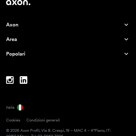
Axon
Servizio clienti
Area
Chi siamo
Novità
Careers
Popolari
I più venduti
Penne
Sostenibilità
Marchi
Shopper
Ispirazione
Blocchi per appunti
A-Z
Borse porta PC
Caramelle
Italia
Magneti
Cookies
Condizioni generali
Tazze
© 2026 Axon Profil, Via B. Crespi, 19 – MAC 4 – 4°Piano, IT-
Ombrelli