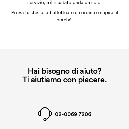
servizio, e il risultato parla da solo.
un impianto stampa per ogni colore da stampare. Se
Prova tu stesso ad effettuare un ordine e capirai il
ripeti lo stesso ordine, questo costo non viene più
perché.
applicato.
Hai bisogno di aiuto?
Ti aiutiamo con piacere.
02-0069 7206