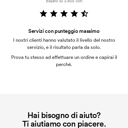
Basato su 2.405 voti
dalla verifica della solvibilità. La fattura verrà
emessa a spedizione avvenuta. È possibile pagare
con carta.
Che cos'è l'impianto stampa?
Servizi con punteggio massimo
L'impianto stampa è un tipo di impianto che si
I nostri clienti hanno valutato il livello del nostro
utilizza al momento della stampa. Dobbiamo creare
servizio, e il risultato parla da solo.
un impianto stampa per ogni colore da stampare. Se
Prova tu stesso ad effettuare un ordine e capirai il
ripeti lo stesso ordine, questo costo non viene più
perché.
applicato.
Hai bisogno di aiuto?
Ti aiutiamo con piacere.