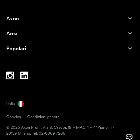
Axon
Servizio clienti
Area
Chi siamo
Novità
Careers
Popolari
I più venduti
Penne
Sostenibilità
Marchi
Shopper
Ispirazione
Blocchi per appunti
A-Z
Borse porta PC
Caramelle
Italia
Magneti
Cookies
Condizioni generali
Tazze
© 2026 Axon Profil, Via B. Crespi, 19 – MAC 4 – 4°Piano, IT-
Ombrelli
20159 Milano. Tel: 02-0069 7206.