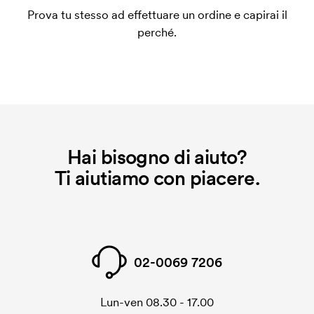
coprire le spese del setup iniziale. Questo costo si
Prova tu stesso ad effettuare un ordine e capirai il
applica anche se ripeti lo stesso ordine.
perché.
Hai bisogno di aiuto?
Ti aiutiamo con piacere.
02-0069 7206
Lun-ven 08.30 - 17.00