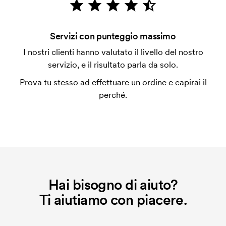
con carta.
Che cos'è il costo iniziale?
Servizi con punteggio massimo
Per alcuni prodotti si applica un costo iniziale per la
I nostri clienti hanno valutato il livello del nostro
personalizzazione. Il costo iniziale è necessario per
servizio, e il risultato parla da solo.
coprire le spese del setup iniziale. Questo costo si
Prova tu stesso ad effettuare un ordine e capirai il
applica anche se ripeti lo stesso ordine.
perché.
Hai bisogno di aiuto?
Ti aiutiamo con piacere.