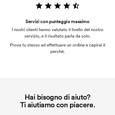
emessa a spedizione avvenuta. È possibile pagare
con carta.
Che cos'è il costo iniziale?
Servizi con punteggio massimo
Per alcuni prodotti si applica un costo iniziale per la
I nostri clienti hanno valutato il livello del nostro
personalizzazione. Il costo iniziale è necessario per
servizio, e il risultato parla da solo.
coprire le spese del setup iniziale. Questo costo si
Prova tu stesso ad effettuare un ordine e capirai il
applica anche se ripeti lo stesso ordine.
perché.
Hai bisogno di aiuto?
Ti aiutiamo con piacere.