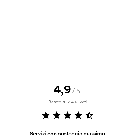
a e il nostro preventivo prima che
a bozza di stampa? Inviaci il tuo logo
a.
la verifica della solvibilità. La
ssibile pagare con carta.
4,9
/5
ilizza al momento della stampa.
Basato su 2.405 voti
ore da stampare. Se ripeti lo stesso
Servizi con punteggio massimo