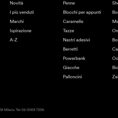
Novità
Penne
Sh
I più venduti
Blocchi per appunti
Bo
Marchi
Caramelle
Ma
Ispirazione
Tazze
Om
A-Z
Nastri adesivi
Bo
Berretti
Ca
Powerbank
Oc
Giacche
Bic
Palloncini
Za
159 Milano. Tel: 02-0069 7206.