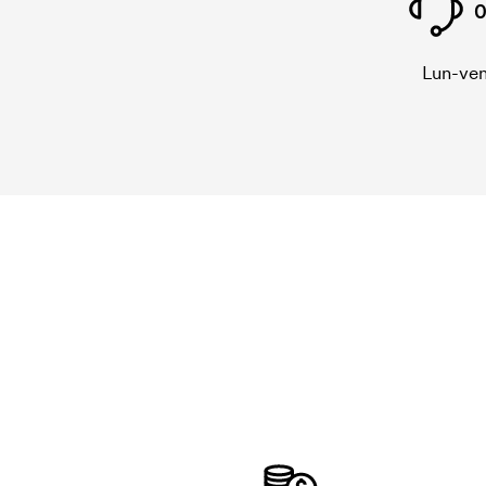
0
Lun-ven