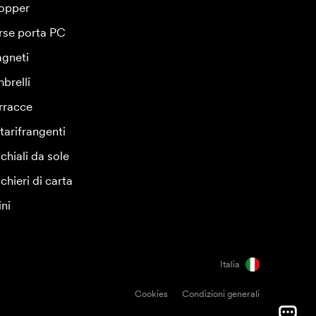
opper
rse porta PC
gneti
brelli
rracce
tarifrangenti
chiali da sole
chieri di carta
ini
Italia
Cookies
Condizioni generali