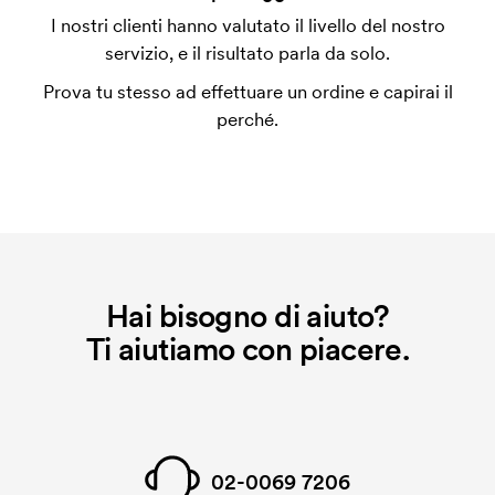
L'impianto stampa è un tipo di impianto che si
I nostri clienti hanno valutato il livello del nostro
utilizza al momento della stampa. Dobbiamo creare
servizio, e il risultato parla da solo.
un impianto stampa per ogni colore da stampare. Se
Prova tu stesso ad effettuare un ordine e capirai il
ripeti lo stesso ordine, questo costo non viene più
perché.
applicato.
Hai bisogno di aiuto?
Ti aiutiamo con piacere.
02-0069 7206