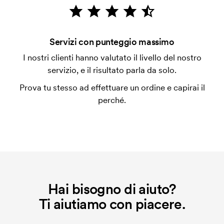
emessa a spedizione avvenuta. È possibile pagare
con carta.
Che cos'è l'impianto stampa?
Servizi con punteggio massimo
L'impianto stampa è un tipo di impianto che si
I nostri clienti hanno valutato il livello del nostro
utilizza al momento della stampa. Dobbiamo creare
servizio, e il risultato parla da solo.
un impianto stampa per ogni colore da stampare. Se
Prova tu stesso ad effettuare un ordine e capirai il
ripeti lo stesso ordine, questo costo non viene più
perché.
applicato.
Hai bisogno di aiuto?
Ti aiutiamo con piacere.