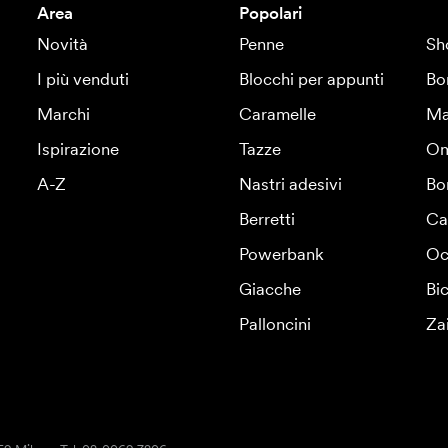
Area
Popolari
Novità
Penne
Sh
I più venduti
Blocchi per appunti
Bo
Marchi
Caramelle
Ma
Ispirazione
Tazze
Om
A-Z
Nastri adesivi
Bo
Berretti
Ca
Powerbank
Oc
Giacche
Bic
Palloncini
Za