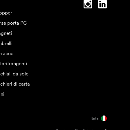
opper
rse porta PC
gneti
brelli
rracce
tarifrangenti
chiali da sole
chieri di carta
ini
Italia