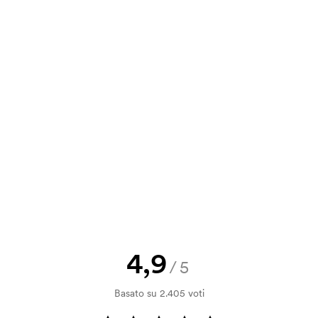
e. È molto semplice da usare ed è lì
12,01
7,94
6,44
4,50
va, puoi inviare il tuo ordine a
16,02
10,58
8,58
6,01
a e il nostro preventivo prima che
a bozza di stampa? Inviaci il tuo logo
a.
la verifica della solvibilità. La
ssibile pagare con carta.
4,9
/5
ilizza al momento della stampa.
Basato su 2.405 voti
ore da stampare. Se ripeti lo stesso