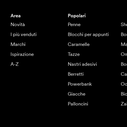
Area
Popolari
Novità
Penne
Sh
I più venduti
Blocchi per appunti
Bo
Marchi
Caramelle
Ma
Ispirazione
Tazze
Om
A-Z
Nastri adesivi
Bo
Berretti
Ca
Powerbank
Oc
Giacche
Bic
Palloncini
Za