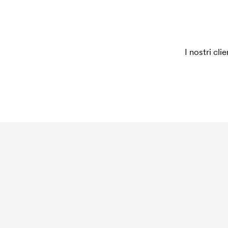
ordine, questo costo non viene più applicato.
I nostri cli