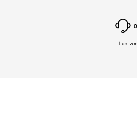
0
Lun-ven