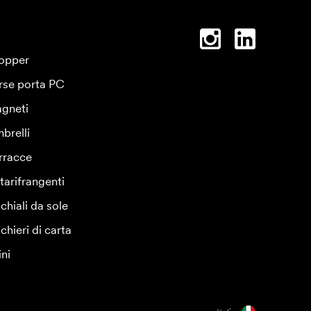
opper
rse porta PC
gneti
brelli
rracce
tarifrangenti
chiali da sole
chieri di carta
ini