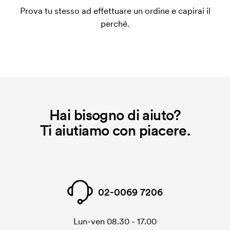
un impianto stampa per ogni colore da stampare. Se
Prova tu stesso ad effettuare un ordine e capirai il
ripeti lo stesso ordine, questo costo non viene più
perché.
applicato.
Che cos'è il costo iniziale?
Per alcuni prodotti si applica un costo iniziale per la
personalizzazione. Il costo iniziale è necessario per
coprire le spese del setup iniziale. Questo costo si
applica anche se ripeti lo stesso ordine.
Hai bisogno di aiuto?
Ti aiutiamo con piacere.
02-0069 7206
Lun-ven 08.30 - 17.00