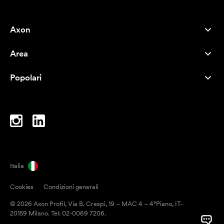
Axon
Servizio clienti
Area
Chi siamo
Novità
Careers
Popolari
I più venduti
Penne
Sostenibilità
Marchi
Shopper
Ispirazione
Blocchi per appunti
A-Z
Borse porta PC
Caramelle
Italia
Magneti
Cookies
Condizioni generali
Tazze
© 2026 Axon Profil, Via B. Crespi, 19 – MAC 4 – 4°Piano, IT-
Ombrelli
20159 Milano. Tel: 02-0069 7206.