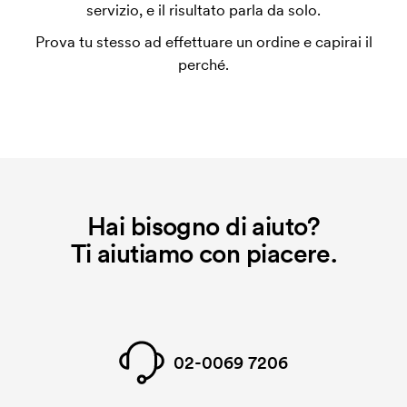
utilizza al momento della stampa. Dobbiamo creare
servizio, e il risultato parla da solo.
un impianto stampa per ogni colore da stampare. Se
Prova tu stesso ad effettuare un ordine e capirai il
ripeti lo stesso ordine, questo costo non viene più
perché.
applicato.
Hai bisogno di aiuto?
Ti aiutiamo con piacere.
02-0069 7206