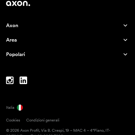
Axon
Servizio clienti
Area
Chi siamo
Novità
Careers
Popolari
I più venduti
Penne
Sostenibilità
Marchi
Shopper
Ispirazione
Blocchi per appunti
A-Z
Borse porta PC
Caramelle
Italia
Magneti
Cookies
Condizioni generali
Tazze
© 2026 Axon Profil, Via B. Crespi, 19 – MAC 4 – 4°Piano, IT-
Ombrelli