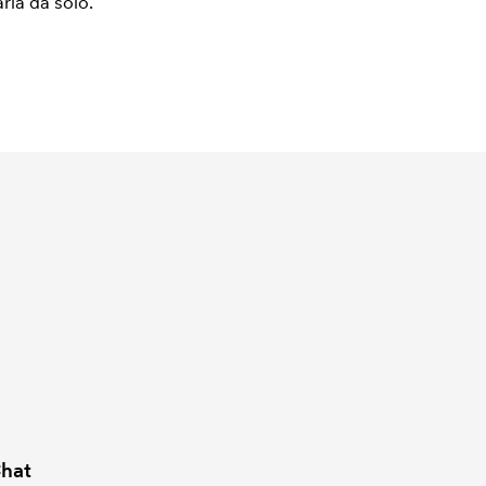
arla da solo.
hat