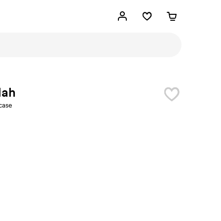
lah
case