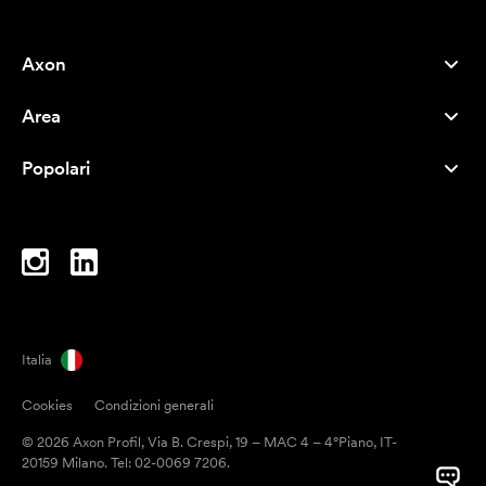
Axon
Servizio clienti
Area
Chi siamo
Novità
Careers
Popolari
I più venduti
Penne
Sostenibilità
Marchi
Shopper
Ispirazione
Blocchi per appunti
A-Z
Borse porta PC
Caramelle
Italia
Magneti
Cookies
Condizioni generali
Tazze
© 2026 Axon Profil, Via B. Crespi, 19 – MAC 4 – 4°Piano, IT-
Ombrelli
20159 Milano. Tel: 02-0069 7206.