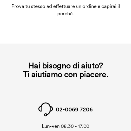
un impianto stampa per ogni colore da stampare. Se
Prova tu stesso ad effettuare un ordine e capirai il
ripeti lo stesso ordine, questo costo non viene più
perché.
applicato.
Che cos'è il costo iniziale?
Per alcuni prodotti si applica un costo iniziale per la
personalizzazione. Il costo iniziale è necessario per
coprire le spese del setup iniziale. Questo costo si
applica anche se ripeti lo stesso ordine.
Hai bisogno di aiuto?
Ti aiutiamo con piacere.
02-0069 7206
Lun-ven 08.30 - 17.00