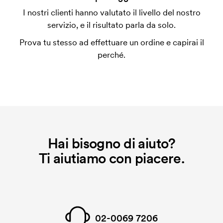
Sì. Il testi e il logo non devono pero' essere
I nostri clienti hanno valutato il livello del nostro
posizionati più vicini di 5 mm da un bordo.
servizio, e il risultato parla da solo.
È possibile ordinare dei blocchi memo adesivi con
Prova tu stesso ad effettuare un ordine e capirai il
stampa personalizzata su ogni pagina?
perché.
No.
Che cos'è l'impianto stampa?
L'impianto stampa è un tipo di impianto che si
utilizza al momento della stampa. Dobbiamo creare
un impianto stampa per ogni colore da stampare. Se
ripeti lo stesso ordine, questo costo non viene più
Hai bisogno di aiuto?
applicato.
Ti aiutiamo con piacere.
02-0069 7206