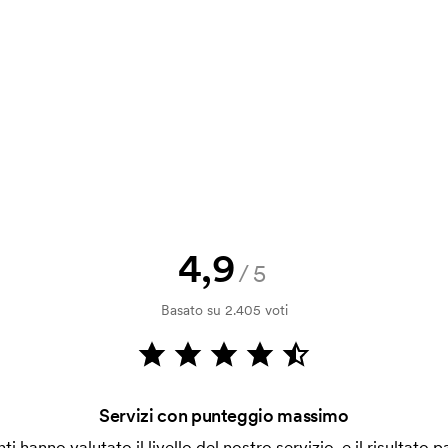
,32
0,32
0,24
0,24
a e il nostro preventivo prima che
a bozza di stampa? Inviaci il tuo logo
,42
0,42
0,32
0,32
a.
la verifica della solvibilità. La
ssibile pagare con carta.
4,9
/5
?
zionati più vicini di 5 mm da un bordo.
Basato su 2.405 voti
on stampa personalizzata su ogni
Servizi con punteggio massimo
enti hanno valutato il livello del nostro servizio, e il risultato p