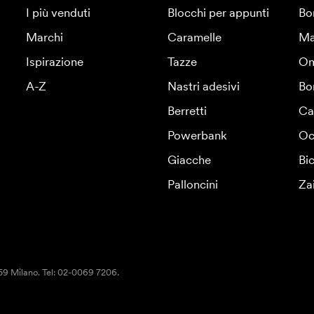
I più venduti
Blocchi per appunti
Bo
Marchi
Caramelle
Ma
Ispirazione
Tazze
Om
A-Z
Nastri adesivi
Bo
Berretti
Ca
Powerbank
Oc
Giacche
Bic
Palloncini
Za
159 Milano. Tel: 02-0069 7206.