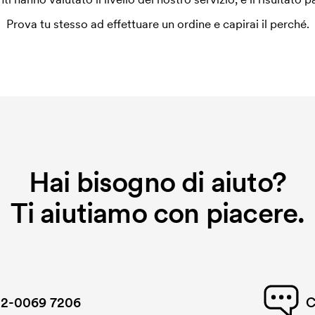
ilizza al momento della stampa.
ore da stampare. Se ripeti lo stesso
Prova tu stesso ad effettuare un ordine e capirai il perché.
Hai bisogno di aiuto?
Ti aiutiamo con piacere.
2-0069 7206
C