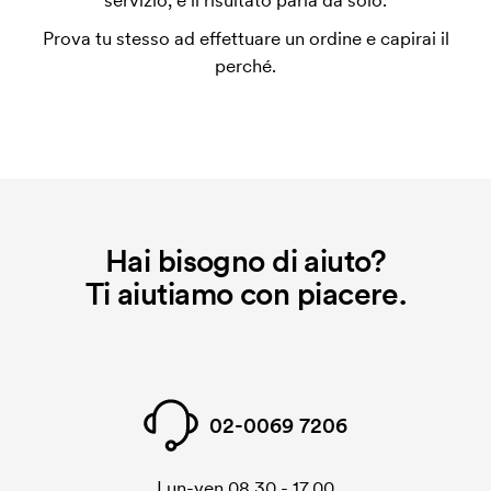
servizio, e il risultato parla da solo.
È possibile ordinare dei blocchi memo adesivi con
Prova tu stesso ad effettuare un ordine e capirai il
stampa personalizzata su ogni pagina?
perché.
No.
Che cos'è l'impianto stampa?
L'impianto stampa è un tipo di impianto che si
utilizza al momento della stampa. Dobbiamo creare
un impianto stampa per ogni colore da stampare. Se
ripeti lo stesso ordine, questo costo non viene più
Hai bisogno di aiuto?
applicato.
Ti aiutiamo con piacere.
02-0069 7206
Lun-ven 08.30 - 17.00