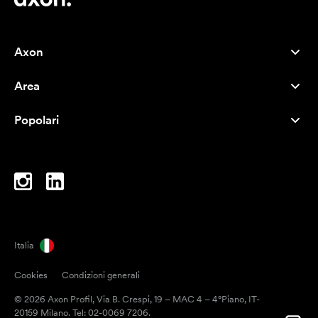
Axon
Servizio clienti
Area
Chi siamo
Novità
Careers
Popolari
I più venduti
Penne
Sostenibilità
Marchi
Shopper
Ispirazione
Blocchi per appunti
A-Z
Borse porta PC
Caramelle
Italia
Magneti
Cookies
Condizioni generali
Tazze
© 2026 Axon Profil, Via B. Crespi, 19 – MAC 4 – 4°Piano, IT-
Ombrelli
20159 Milano. Tel: 02-0069 7206.