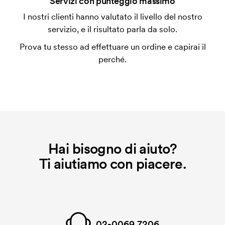
Servizi con punteggio massimo
L'impianto stampa è un tipo di impianto che si
I nostri clienti hanno valutato il livello del nostro
utilizza al momento della stampa. Dobbiamo creare
servizio, e il risultato parla da solo.
un impianto stampa per ogni colore da stampare. Se
Prova tu stesso ad effettuare un ordine e capirai il
ripeti lo stesso ordine, questo costo non viene più
perché.
applicato.
Hai bisogno di aiuto?
Ti aiutiamo con piacere.
02-0069 7206