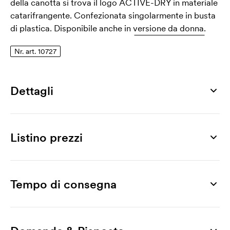
della canotta si trova il logo ACTIVE-DRY in materiale
catarifrangente. Confezionata singolarmente in busta
di plastica. Disponibile anche in
versione da donna.
Nr. art. 10727
Dettagli
Numero di articolo
10727
Listino prezzi
Taglia
S, M, L, XL, XXL
Prodotto
25 pz
50 pz
75 pz
100 pz
250 pz
500 pz
Materiale
Active Sports Top Men
13,45
10,56
9,98
9,57
9,08
8,83
Tempo di consegna
100% poliestere
Stampa
Peso
Stampa a 1 colore
4,13
3,55
3,30
3,14
2,64
2,31
140 g/m²