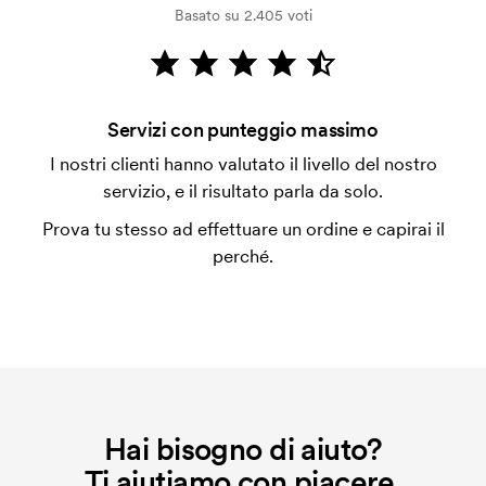
Basato su 2.405 voti
dalla verifica della solvibilità. La fattura verrà
emessa a spedizione avvenuta. È possibile pagare
con carta.
Si possono mescolare le misure?
Servizi con punteggio massimo
Sì, va bene.
I nostri clienti hanno valutato il livello del nostro
servizio, e il risultato parla da solo.
Dove si può stampare?
In genere si può stampare ovunque, pero' non più
Prova tu stesso ad effettuare un ordine e capirai il
vicino di 30mm da una cucitura.
perché.
Che cos'è l'impianto stampa?
L'impianto stampa è un tipo di impianto che si
utilizza al momento della stampa. Dobbiamo creare
un impianto stampa per ogni colore da stampare. Se
ripeti lo stesso ordine, questo costo non viene più
applicato.
Hai bisogno di aiuto?
Ti aiutiamo con piacere.