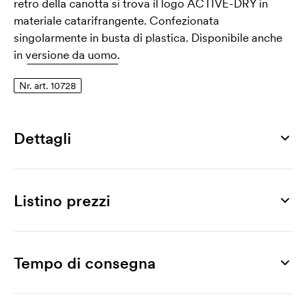
retro della canotta si trova il logo ACTIVE-DRY in
materiale catarifrangente. Confezionata
singolarmente in busta di plastica. Disponibile anche
in
versione da uomo.
Nr. art. 10728
Dettagli
Numero di articolo
10728
Listino prezzi
Taglia
S, M, L, XL
Prodotto
25 pz
50 pz
75 pz
100 pz
250 pz
500 
Materiale
Active Sports Top Women
13,45
10,56
9,98
9,57
9,08
8,
Tempo di consegna
100% poliestere
Stampa
Peso