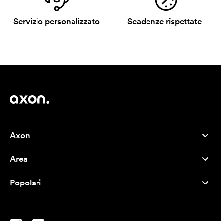
Servizio personalizzato
Scadenze rispettate
Axon
Servizio clienti
Area
Chi siamo
Novità
Careers
Popolari
I più venduti
Penne
Sostenibilità
Marchi
Shopper