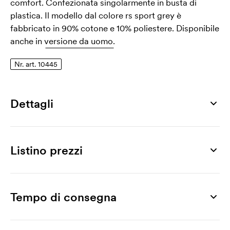
comfort. Confezionata singolarmente in busta di
plastica. Il modello dal colore rs sport grey è
fabbricato in 90% cotone e 10% poliestere. Disponibile
anche in
versione da uomo.
Nr. art. 10445
Dettagli
Numero di articolo
10445
Listino prezzi
Taglia
S, M, L, XL, XXL
Prodotto
25 pz
50 pz
75 pz
100 pz
250 pz
500 
Materiale
SoftStyle Tank Top Women
9,57
8,09
7,34
6,77
6,52
6,
Tempo di consegna
100% cotone
Stampa
Peso