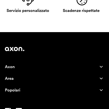
Servizio personalizzato
Scadenze rispettate
Axon
Servizio clienti
Area
Chi siamo
Novità
Careers
Popolari
I più venduti
Penne
Sostenibilità
Marchi
Shopper