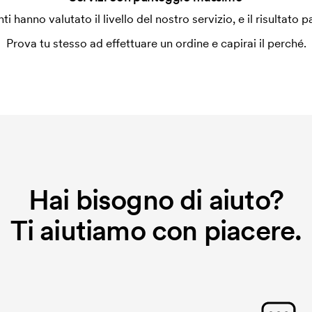
enti hanno valutato il livello del nostro servizio, e il risultato p
a alla macchina di ricamo quale grafica
a ricamare dobbiamo creare un cliché
Prova tu stesso ad effettuare un ordine e capirai il perché.
o non viene più applicato.
Hai bisogno di aiuto?
Ti aiutiamo con piacere.