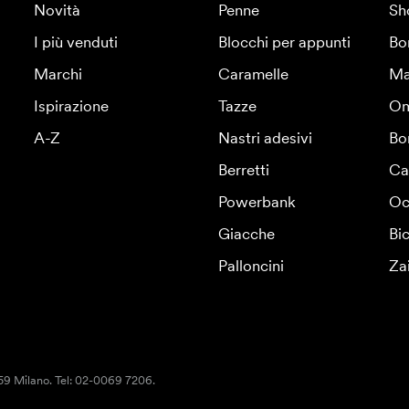
Novità
Penne
Sh
I più venduti
Blocchi per appunti
Bo
Marchi
Caramelle
Ma
Ispirazione
Tazze
Om
A-Z
Nastri adesivi
Bo
Berretti
Ca
Powerbank
Oc
Giacche
Bic
Palloncini
Za
159 Milano. Tel: 02-0069 7206.