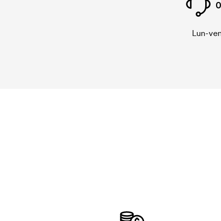
0
Lun-ven