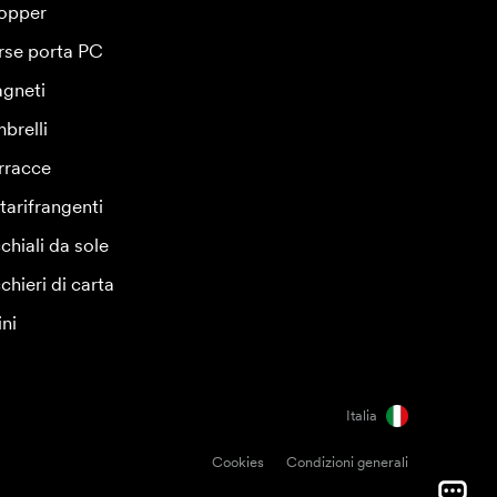
opper
rse porta PC
gneti
brelli
rracce
tarifrangenti
chiali da sole
chieri di carta
ini
Italia
Cookies
Condizioni generali