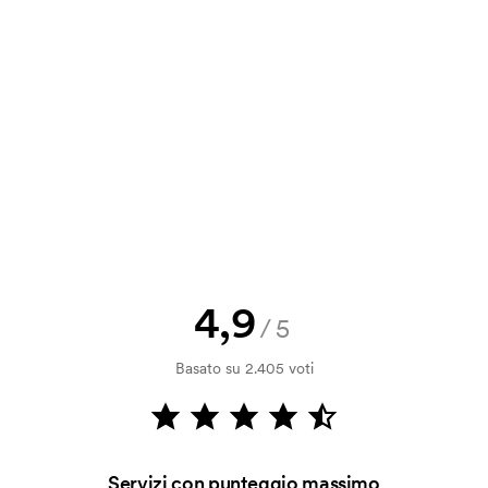
a e il nostro preventivo prima che
a bozza di stampa? Inviaci il tuo logo
a.
la verifica della solvibilità. La
ssibile pagare con carta.
4,9
/5
 invece di stamparlo?
712). La stampa non è un sistema di
Basato su 2.405 voti
a si rovina facilmente.
 sul lato dei cappellini?
bile ricamare sulla visiera.
Servizi con punteggio massimo