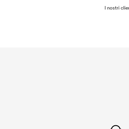
Che cos'è un cliché di ricamo?
I nostri cli
Il cliché di ricamo è un file digitale che comunic
dovrà essere ricamata. Per ogni nuova grafica d
di ricamo. Se ripeti lo stesso ordine, questo cost