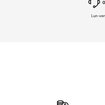
0
Lun-ven