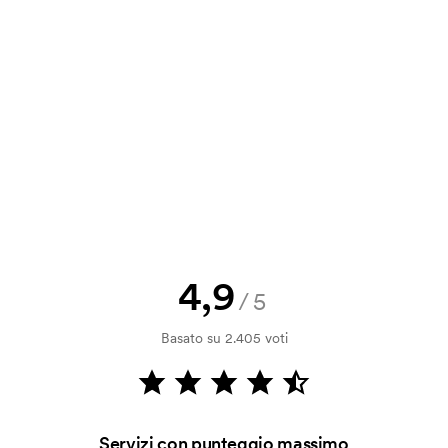
a e il nostro preventivo prima che
a bozza di stampa? Inviaci il tuo logo
a.
la verifica della solvibilità. La
ssibile pagare con carta.
4,9
/5
 invece di stamparlo?
712). La stampa non è un sistema di
Basato su 2.405 voti
a si rovina facilmente.
 sul lato dei cappellini?
bile ricamare sulla visiera.
Servizi con punteggio massimo