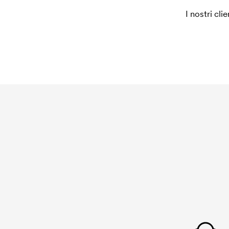
Che cos'è un cliché di ricamo?
I nostri cli
Il cliché di ricamo è un file digitale che comunic
dovrà essere ricamata. Per ogni nuova grafica d
di ricamo. Se ripeti lo stesso ordine, questo cost