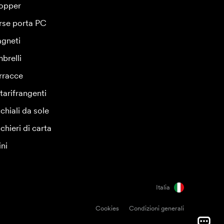
opper
rse porta PC
gneti
brelli
rracce
tarifrangenti
chiali da sole
chieri di carta
ini
Italia
Cookies
Condizioni generali