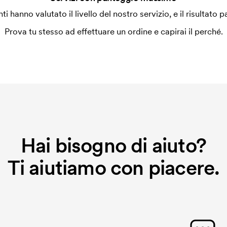
enti hanno valutato il livello del nostro servizio, e il risultato p
a alla macchina di ricamo quale grafica
a ricamare dobbiamo creare un cliché
Prova tu stesso ad effettuare un ordine e capirai il perché.
o non viene più applicato.
Hai bisogno di aiuto?
Ti aiutiamo con piacere.