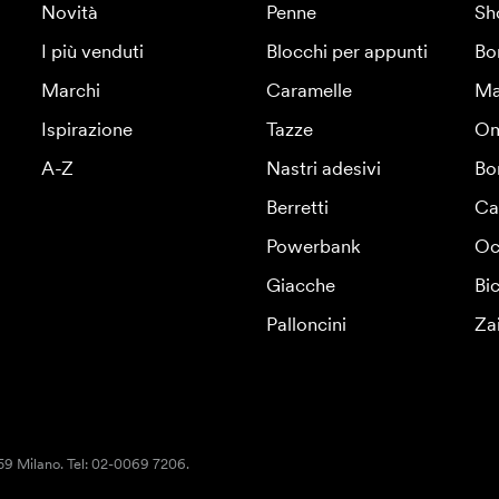
Novità
Penne
Sh
I più venduti
Blocchi per appunti
Bo
Marchi
Caramelle
Ma
Ispirazione
Tazze
Om
A-Z
Nastri adesivi
Bo
Berretti
Ca
Powerbank
Oc
Giacche
Bic
Palloncini
Za
159 Milano. Tel: 02-0069 7206.