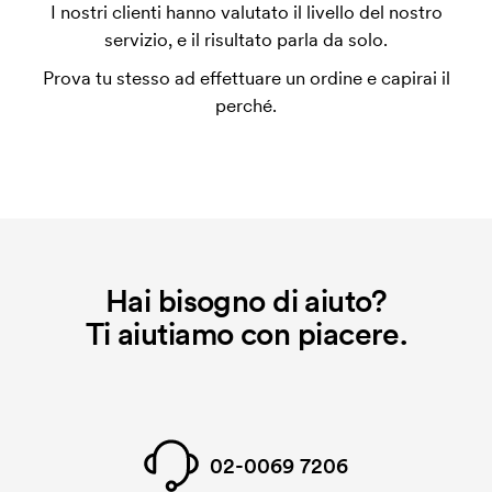
L'impianto stampa è un tipo di impianto che si
I nostri clienti hanno valutato il livello del nostro
utilizza al momento della stampa. Dobbiamo creare
servizio, e il risultato parla da solo.
un impianto stampa per ogni colore da stampare. Se
Prova tu stesso ad effettuare un ordine e capirai il
ripeti lo stesso ordine, questo costo non viene più
perché.
applicato.
Hai bisogno di aiuto?
Ti aiutiamo con piacere.
02-0069 7206