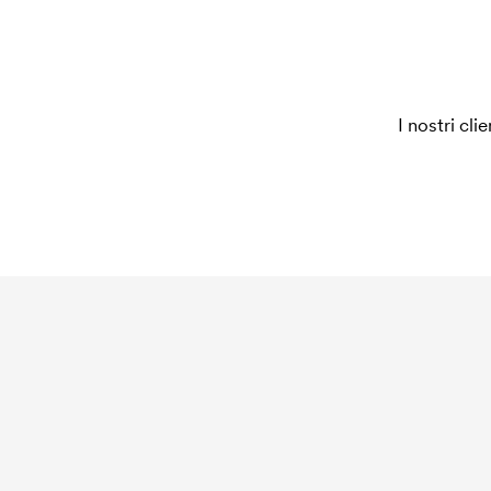
ordine, questo costo non viene più applicato.
I nostri cli