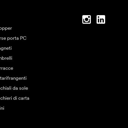
opper
rse porta PC
gneti
brelli
rracce
tarifrangenti
chiali da sole
chieri di carta
ini