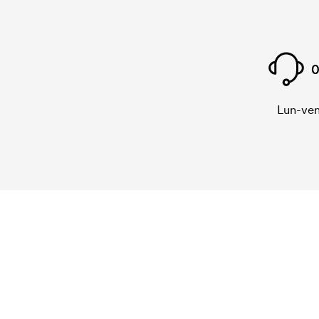
0
Lun-ven