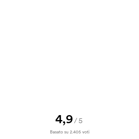
e. È molto semplice da usare ed è lì
,01
2,71
2,42
2,12
va, puoi inviare il tuo ordine a
,01
3,62
3,22
2,82
a e il nostro preventivo prima che
a bozza di stampa? Inviaci il tuo logo
a.
la verifica della solvibilità. La
ssibile pagare con carta.
4,9
/5
ilizza al momento della stampa.
Basato su 2.405 voti
ore da stampare. Se ripeti lo stesso