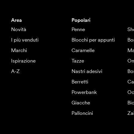
Area
Popolari
Novità
Penne
Sh
I più venduti
Blocchi per appunti
Bo
Marchi
Caramelle
Ma
Ispirazione
Tazze
Om
A-Z
Nastri adesivi
Bo
Berretti
Ca
Powerbank
Oc
Giacche
Bic
Palloncini
Za