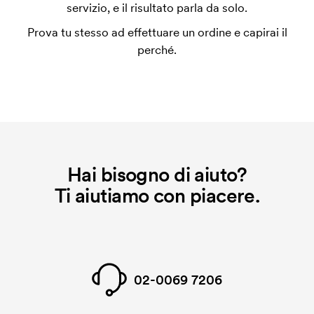
utilizza al momento della stampa. Dobbiamo creare
servizio, e il risultato parla da solo.
un impianto stampa per ogni colore da stampare. Se
Prova tu stesso ad effettuare un ordine e capirai il
ripeti lo stesso ordine, questo costo non viene più
perché.
applicato.
Che cos'è il costo iniziale?
Per alcuni prodotti si applica un costo iniziale per la
personalizzazione. Il costo iniziale è necessario per
coprire le spese del setup iniziale. Questo costo si
applica anche se ripeti lo stesso ordine.
Hai bisogno di aiuto?
Ti aiutiamo con piacere.
02-0069 7206