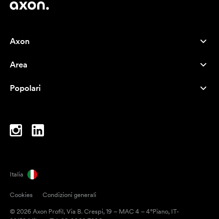
Axon
Servizio clienti
Area
Chi siamo
Novità
Careers
Popolari
I più venduti
Penne
Sostenibilità
Marchi
Shopper
Ispirazione
Blocchi per appunti
A-Z
Borse porta PC
Caramelle
Italia
Magneti
Cookies
Condizioni generali
Tazze
© 2026 Axon Profil, Via B. Crespi, 19 – MAC 4 – 4°Piano, IT-
Ombrelli