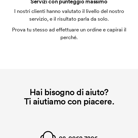
Servizi con punteggio massimo
L'impianto stampa è un tipo di impianto che si
I nostri clienti hanno valutato il livello del nostro
utilizza al momento della stampa. Dobbiamo creare
servizio, e il risultato parla da solo.
un impianto stampa per ogni colore da stampare. Se
Prova tu stesso ad effettuare un ordine e capirai il
ripeti lo stesso ordine, questo costo non viene più
perché.
applicato.
Hai bisogno di aiuto?
Ti aiutiamo con piacere.