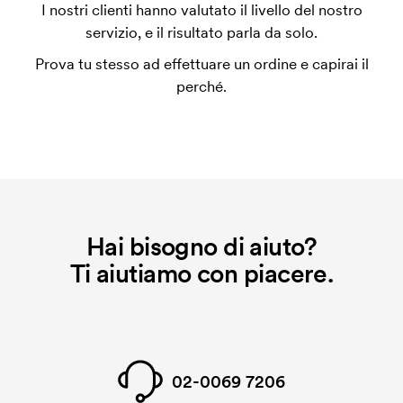
L'impianto stampa è un tipo di impianto che si
I nostri clienti hanno valutato il livello del nostro
utilizza al momento della stampa. Dobbiamo creare
servizio, e il risultato parla da solo.
un impianto stampa per ogni colore da stampare. Se
Prova tu stesso ad effettuare un ordine e capirai il
ripeti lo stesso ordine, questo costo non viene più
perché.
applicato.
Hai bisogno di aiuto?
Ti aiutiamo con piacere.
02-0069 7206