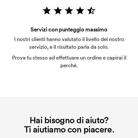
Per alcuni prodotti si applica un costo iniziale per la
personalizzazione. Il costo iniziale è necessario per
coprire le spese del setup iniziale. Questo costo si
Servizi con punteggio massimo
applica anche se ripeti lo stesso ordine.
I nostri clienti hanno valutato il livello del nostro
servizio, e il risultato parla da solo.
Prova tu stesso ad effettuare un ordine e capirai il
perché.
Hai bisogno di aiuto?
Ti aiutiamo con piacere.