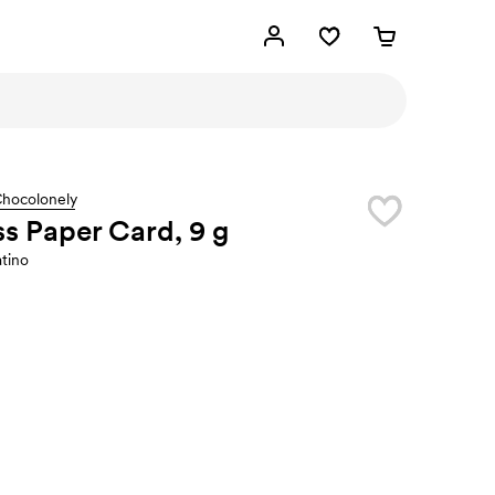
Chocolonely
s Paper Card, 9 g
atino