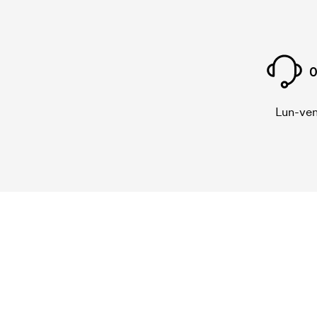
0
Lun-ven