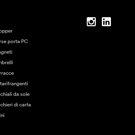
opper
rse porta PC
gneti
brelli
rracce
tarifrangenti
chiali da sole
chieri di carta
ini