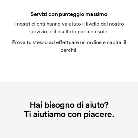
personalizzazione. Il costo iniziale è necessario per
coprire le spese del setup iniziale. Questo costo si
Servizi con punteggio massimo
applica anche se ripeti lo stesso ordine.
I nostri clienti hanno valutato il livello del nostro
servizio, e il risultato parla da solo.
Prova tu stesso ad effettuare un ordine e capirai il
perché.
Hai bisogno di aiuto?
Ti aiutiamo con piacere.