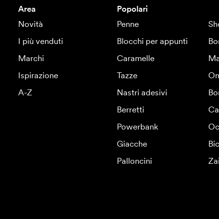
Area
Popolari
Novità
Penne
Sh
I più venduti
Blocchi per appunti
Bo
Marchi
Caramelle
Ma
Ispirazione
Tazze
Om
A-Z
Nastri adesivi
Bo
Berretti
Ca
Powerbank
Oc
Giacche
Bic
Palloncini
Za