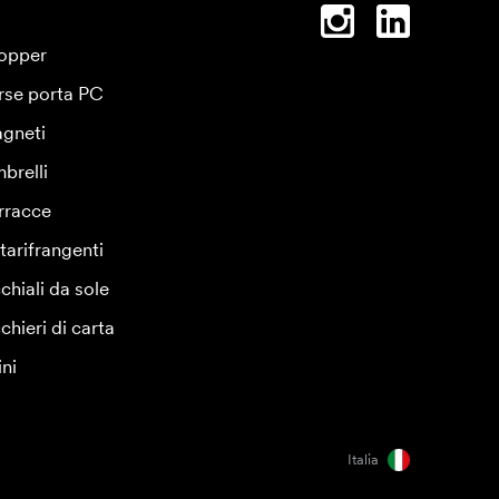
opper
rse porta PC
gneti
brelli
rracce
tarifrangenti
chiali da sole
chieri di carta
ini
Italia