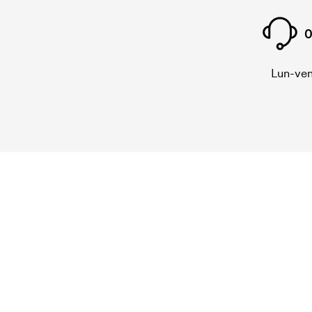
0
Lun-ven