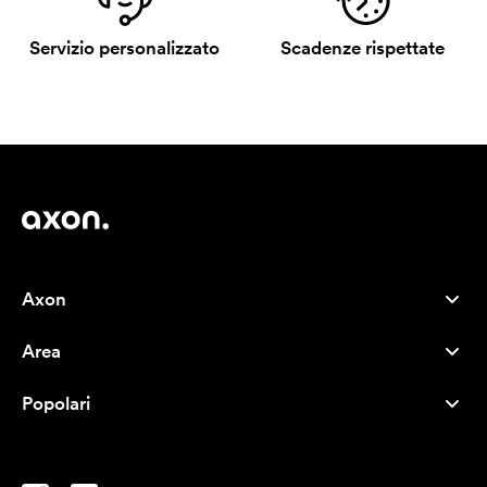
Servizio personalizzato
Scadenze rispettate
Axon
Servizio clienti
Area
Chi siamo
Novità
Careers
Popolari
I più venduti
Penne
Sostenibilità
Marchi
Shopper