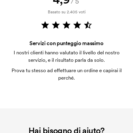
/5
con carta.
Basato su 2.405 voti
Che cos'è il costo iniziale?
Per alcuni prodotti si applica un costo iniziale per la
personalizzazione. Il costo iniziale è necessario per
coprire le spese del setup iniziale. Questo costo si
Servizi con punteggio massimo
applica anche se ripeti lo stesso ordine.
I nostri clienti hanno valutato il livello del nostro
servizio, e il risultato parla da solo.
Prova tu stesso ad effettuare un ordine e capirai il
perché.
Hai bisogno di aiuto?