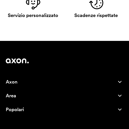
Servizio personalizzato
Scadenze rispettate
Axon
Servizio clienti
Area
Chi siamo
Novità
Careers
Popolari
I più venduti
Penne
Sostenibilità
Marchi
Shopper