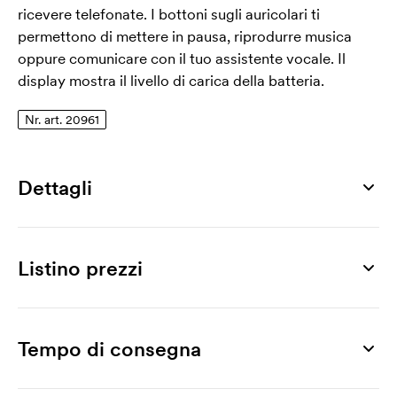
ricevere telefonate. I bottoni sugli auricolari ti
permettono di mettere in pausa, riprodurre musica
oppure comunicare con il tuo assistente vocale. Il
display mostra il livello di carica della batteria.
Nr. art. 20961
Dettagli
Numero di articolo
20961
Listino prezzi
Misura
50 x 52 x 25 mm
Prodotto
5 pz
10 pz
25 pz
50 pz
100 pz
200 pz
Max area di stampa
Berks
30,46
26,60
24,45
23,52
22,31
21,88
Tempo di consegna
50 x 50 mm
Stampa