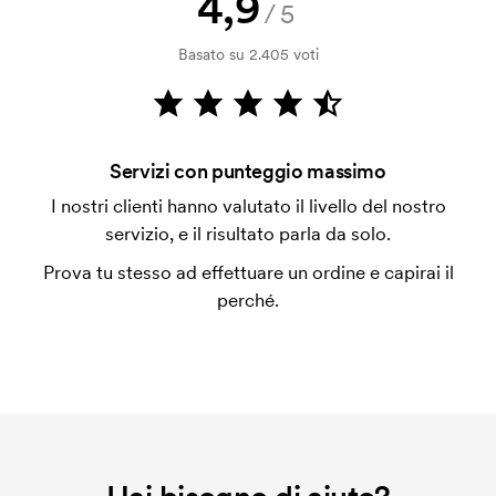
4,9
Come posso pagare?
/5
Il pagamento avviene con fattura dopo 30 giorni
Basato su 2.405 voti
dalla verifica della solvibilità. La fattura verrà
emessa a spedizione avvenuta. È possibile pagare
con carta.
Che cos'è l'impianto stampa?
Servizi con punteggio massimo
L'impianto stampa è un tipo di impianto che si
I nostri clienti hanno valutato il livello del nostro
utilizza al momento della stampa. Dobbiamo creare
servizio, e il risultato parla da solo.
un impianto stampa per ogni colore da stampare. Se
Prova tu stesso ad effettuare un ordine e capirai il
ripeti lo stesso ordine, questo costo non viene più
perché.
applicato.