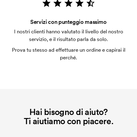
con carta.
Che cos'è l'impianto stampa?
Servizi con punteggio massimo
L'impianto stampa è un tipo di impianto che si
I nostri clienti hanno valutato il livello del nostro
utilizza al momento della stampa. Dobbiamo creare
servizio, e il risultato parla da solo.
un impianto stampa per ogni colore da stampare. Se
Prova tu stesso ad effettuare un ordine e capirai il
ripeti lo stesso ordine, questo costo non viene più
perché.
applicato.
Hai bisogno di aiuto?
Ti aiutiamo con piacere.