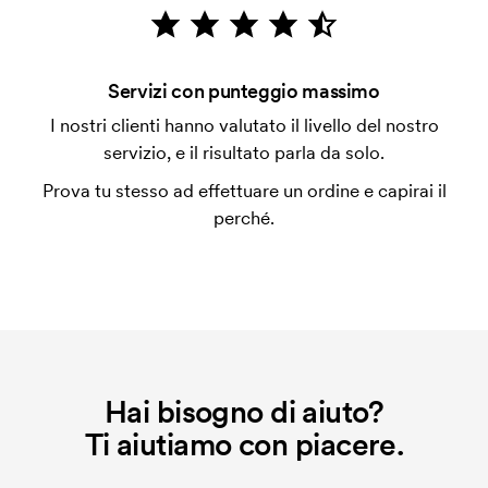
emessa a spedizione avvenuta. È possibile pagare
con carta.
Che cos'è l'impianto stampa?
Servizi con punteggio massimo
L'impianto stampa è un tipo di impianto che si
I nostri clienti hanno valutato il livello del nostro
utilizza al momento della stampa. Dobbiamo creare
servizio, e il risultato parla da solo.
un impianto stampa per ogni colore da stampare. Se
Prova tu stesso ad effettuare un ordine e capirai il
ripeti lo stesso ordine, questo costo non viene più
perché.
applicato.
Hai bisogno di aiuto?
Ti aiutiamo con piacere.