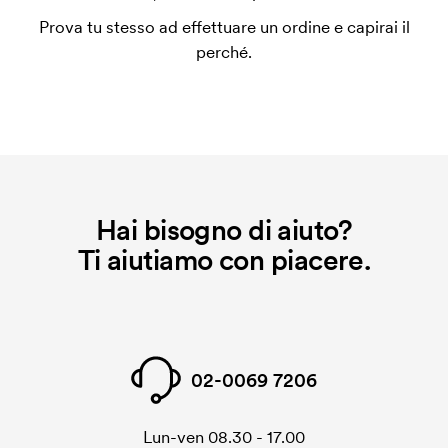
coprire le spese del setup iniziale. Questo costo si
Prova tu stesso ad effettuare un ordine e capirai il
applica anche se ripeti lo stesso ordine.
perché.
Hai bisogno di aiuto?
Ti aiutiamo con piacere.
02-0069 7206
Lun-ven 08.30 - 17.00