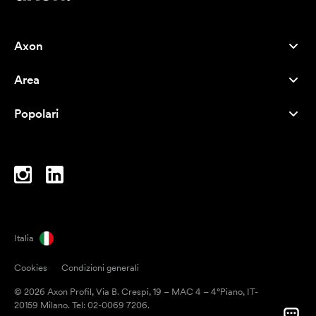
Axon
Servizio clienti
Area
Chi siamo
Novità
Careers
Popolari
I più venduti
Penne
Sostenibilità
Marchi
Shopper
Ispirazione
Blocchi per appunti
A-Z
Borse porta PC
Caramelle
Italia
Magneti
Cookies
Condizioni generali
Tazze
© 2026 Axon Profil, Via B. Crespi, 19 – MAC 4 – 4°Piano, IT-
Ombrelli
20159 Milano. Tel: 02-0069 7206.