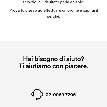
servizio, e il risultato parla da solo.
coprire le spese del setup iniziale. Questo costo si
Prova tu stesso ad effettuare un ordine e capirai il
applica anche se ripeti lo stesso ordine.
perché.
Hai bisogno di aiuto?
Ti aiutiamo con piacere.
02-0069 7206