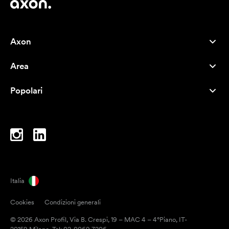
Axon
Servizio clienti
Area
Chi siamo
Novità
Careers
Popolari
I più venduti
Penne
Sostenibilità
Marchi
Shopper
Ispirazione
Blocchi per appunti
A-Z
Borse porta PC
Caramelle
Italia
Magneti
Cookies
Condizioni generali
Tazze
© 2026 Axon Profil, Via B. Crespi, 19 – MAC 4 – 4°Piano, IT-
Ombrelli