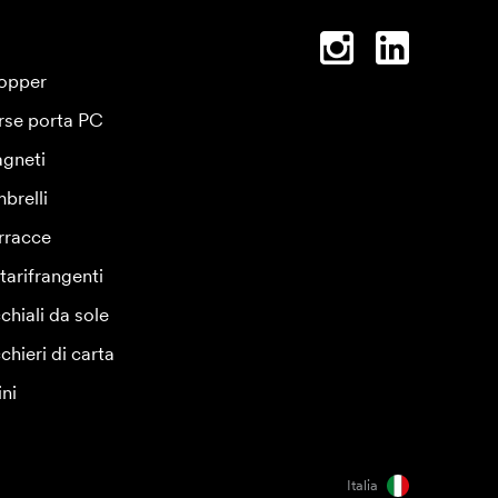
opper
rse porta PC
gneti
brelli
rracce
tarifrangenti
chiali da sole
chieri di carta
ini
Italia