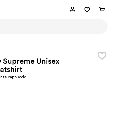
 Supreme Unisex
tshirt
enza cappuccio