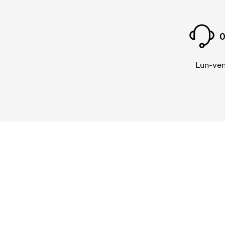
0
Lun-ven