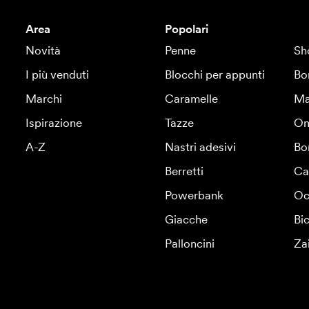
Area
Popolari
Novità
Penne
Sh
I più venduti
Blocchi per appunti
Bo
Marchi
Caramelle
Ma
Ispirazione
Tazze
Om
A-Z
Nastri adesivi
Bo
Berretti
Ca
Powerbank
Oc
Giacche
Bic
Palloncini
Za