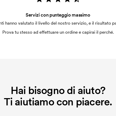
 vicino di 30mm da una cucitura.
Servizi con punteggio massimo
ilizza al momento della stampa.
enti hanno valutato il livello del nostro servizio, e il risultato p
ore da stampare. Se ripeti lo stesso
Prova tu stesso ad effettuare un ordine e capirai il perché.
Hai bisogno di aiuto?
Ti aiutiamo con piacere.