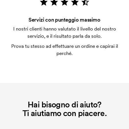
con carta.
Si possono mescolare le misure?
Servizi con punteggio massimo
Sì, va bene.
I nostri clienti hanno valutato il livello del nostro
servizio, e il risultato parla da solo.
Dove si può stampare?
In genere si può stampare ovunque, pero' non più
Prova tu stesso ad effettuare un ordine e capirai il
vicino di 30mm da una cucitura.
perché.
Che cos'è l'impianto stampa?
L'impianto stampa è un tipo di impianto che si
utilizza al momento della stampa. Dobbiamo creare
un impianto stampa per ogni colore da stampare. Se
ripeti lo stesso ordine, questo costo non viene più
applicato.
Hai bisogno di aiuto?
Ti aiutiamo con piacere.