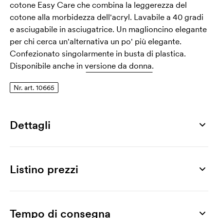
cotone Easy Care che combina la leggerezza del
cotone alla morbidezza dell'acryl. Lavabile a 40 gradi
e asciugabile in asciugatrice. Un maglioncino elegante
per chi cerca un'alternativa un po' più elegante.
Confezionato singolarmente in busta di plastica.
Disponibile anche in
versione da donna.
Nr. art. 10665
Dettagli
Numero di articolo
10665
Listino prezzi
Taglia
XS, S, M, L, XL, XXL, 3XL, 4XL
Prodotto
10 pz
25 pz
50 pz
75 pz
100 pz
200 p
Materiale
V-Neck Knitted Pullover 710M
44,30
40,18
38,20
37,79
37,37
37,1
Tempo di consegna