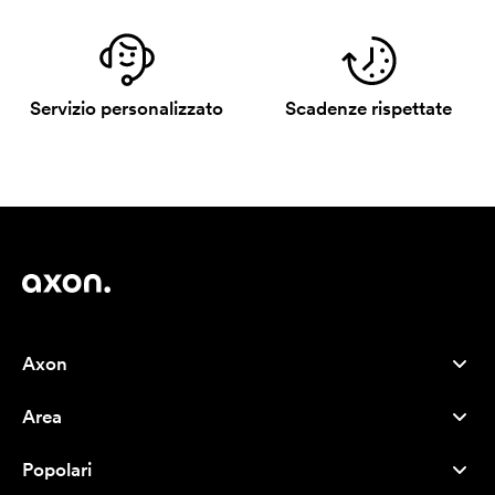
Servizio personalizzato
Scadenze rispettate
Axon
Servizio clienti
Area
Chi siamo
Novità
Careers
Popolari
I più venduti
Penne