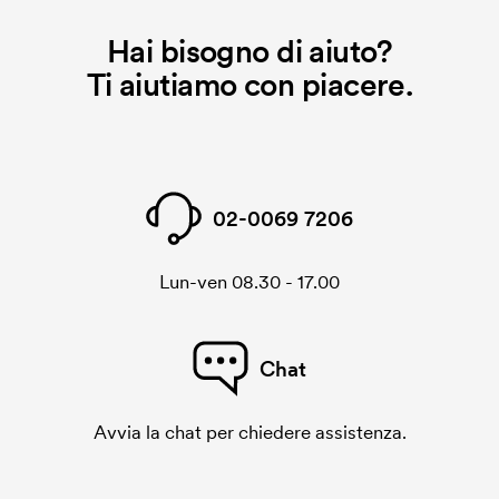
dobbiamo creare un cliché di ricamo. Se ripeti lo
stesso ordine, questo costo non viene più applicato.
Hai bisogno di aiuto?
Ti aiutiamo con piacere.
02-0069 7206
Lun-ven 08.30 - 17.00
Chat
Avvia la chat per chiedere assistenza.