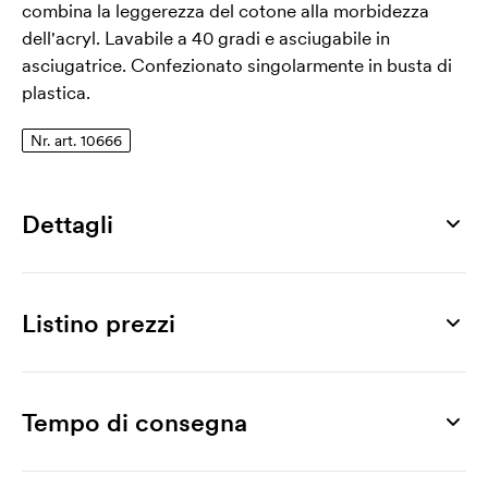
combina la leggerezza del cotone alla morbidezza
dell'acryl. Lavabile a 40 gradi e asciugabile in
asciugatrice. Confezionato singolarmente in busta di
plastica.
Nr. art. 10666
Dettagli
Numero di articolo
10666
Listino prezzi
Taglia
XS, S, M, L, XL, XXL, 3XL, 4XL
Prodotto
10 pz
25 pz
50 pz
75 pz
100 pz
200 pz
Materiale
V-Neck Sleeveless Knitted Pullover 716M
40,67
37,70
36,71
36,14
35,23
34,98
Tempo di consegna
50% acrilico, 50% cotone
Stampa