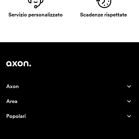
Servizio personalizzato
Scadenze rispettate
Axon
Servizio clienti
Area
Chi siamo
Novità
Careers
Popolari
I più venduti
Penne
Sostenibilità
Marchi
Shopper