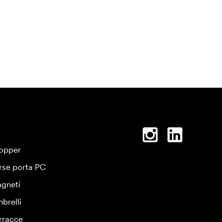
opper
rse porta PC
gneti
brelli
rracce