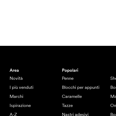
Area
Popolari
Novità
Penne
Sh
I più venduti
Blocchi per appunti
Bo
Marchi
Caramelle
Ma
Ispirazione
Tazze
Om
A-Z
Nastri adesivi
Bo