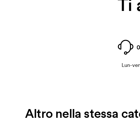
Ti
0
Lun-ven
Altro nella stessa ca