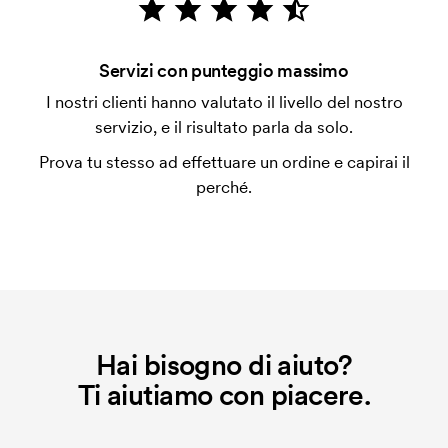
Per alcuni prodotti si applica un costo iniziale per la
personalizzazione. Il costo iniziale è necessario per
coprire le spese del setup iniziale. Questo costo si
Servizi con punteggio massimo
applica anche se ripeti lo stesso ordine.
I nostri clienti hanno valutato il livello del nostro
servizio, e il risultato parla da solo.
Prova tu stesso ad effettuare un ordine e capirai il
perché.
Hai bisogno di aiuto?
Ti aiutiamo con piacere.