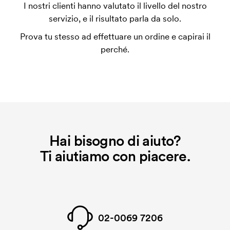
Per alcuni prodotti si applica un costo iniziale per la
I nostri clienti hanno valutato il livello del nostro
personalizzazione. Il costo iniziale è necessario per
servizio, e il risultato parla da solo.
coprire le spese del setup iniziale. Questo costo si
Prova tu stesso ad effettuare un ordine e capirai il
applica anche se ripeti lo stesso ordine.
perché.
Hai bisogno di aiuto?
Ti aiutiamo con piacere.
02-0069 7206