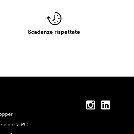
Scadenze rispettate
opper
rse porta PC