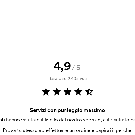
a.
la verifica della solvibilità. La
ssibile pagare con carta.
4,9
/5
ilizza al momento della stampa.
Basato su 2.405 voti
ore da stampare. Se ripeti lo stesso
Servizi con punteggio massimo
enti hanno valutato il livello del nostro servizio, e il risultato p
Prova tu stesso ad effettuare un ordine e capirai il perché.