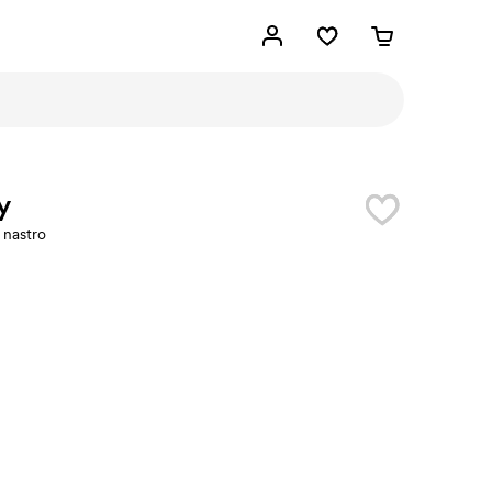
y
 nastro