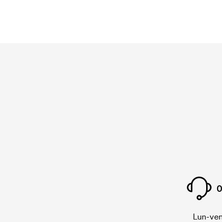
0
Lun-ven