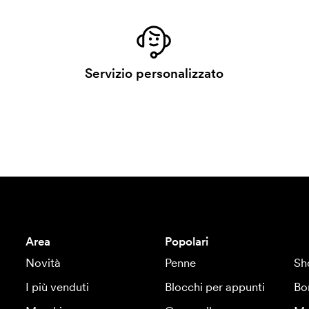
Servizio personalizzato
Area
Popolari
Novità
Penne
Sh
I più venduti
Blocchi per appunti
Bo