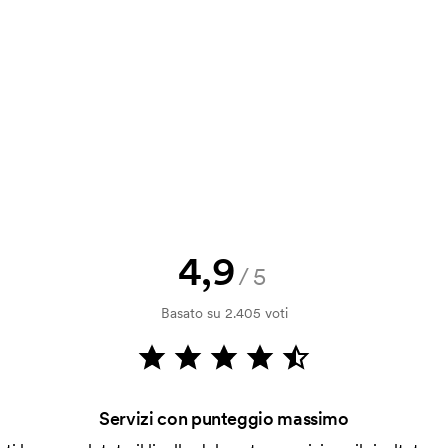
a e il nostro preventivo prima che
a bozza di stampa? Inviaci il tuo logo
a.
la verifica della solvibilità. La
ssibile pagare con carta.
4,9
/5
 la personalizzazione. Il costo iniziale
Basato su 2.405 voti
le. Questo costo si applica anche se
Servizi con punteggio massimo