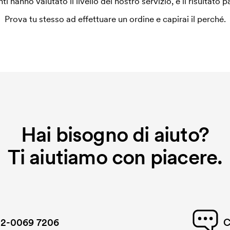
enti hanno valutato il livello del nostro servizio, e il risultato p
Prova tu stesso ad effettuare un ordine e capirai il perché.
Hai bisogno di aiuto?
Ti aiutiamo con piacere.
2-0069 7206
C