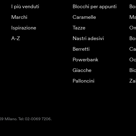
I più venduti
Blocchi per appunti
Bo
Marchi
Caramelle
Ma
Ispirazione
Tazze
Om
A-Z
Nastri adesivi
Bo
Berretti
Ca
Powerbank
Oc
Giacche
Bic
Palloncini
Za
159 Milano. Tel: 02-0069 7206.