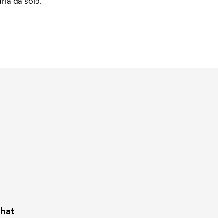
arla da solo.
hat